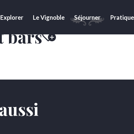
rs
Explorer
Le Vignoble
Séjourner
Pratique
t bars
Ajouter aux favor
aussi