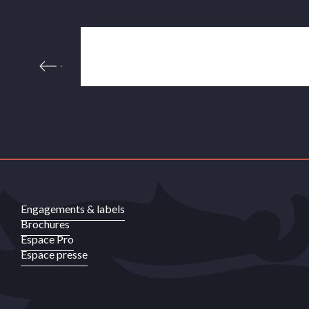
Le Bontemps
La Cuisine de Jimmy
Chez Prisce
Jules & John
Engagements & labels
Brochures
Espace Pro
Espace presse