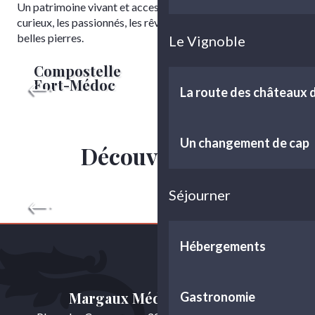
Le Chemin de
Un patrimoine vivant et accessible, qui parle à tous les
curieux, les passionnés, les rêveurs et les amoureux des
Saint-Jacques-
belles pierres.
Le Vignoble
de-
Nos Vieilles
Compostelle
Pierres
Fort-Médoc
La route des châteaux
Un changement de cap
Découvrir plus
Un changement de cap
Séjourner
Hébergements
Margaux Médoc Tourisme
Gastronomie