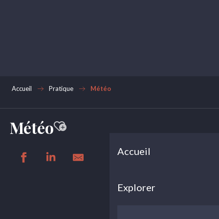
Aller
au
contenu
principal
Accueil
Pratique
Météo
Météo
Ajouter aux favoris
Accueil
Explorer