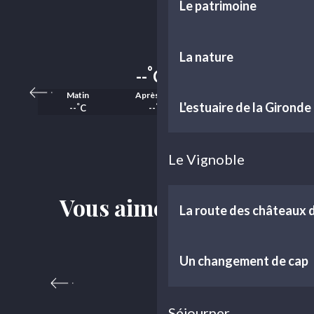
Le patrimoine
La nature
°
--
C
Matin
Après-midi
Soirée
L'estuaire de la Gironde
°
°
°
--
C
--
C
--
C
Le Vignoble
Vous aimerez aussi
La route des châteaux
Un changement de cap
Margaux Saveurs
Séjourner