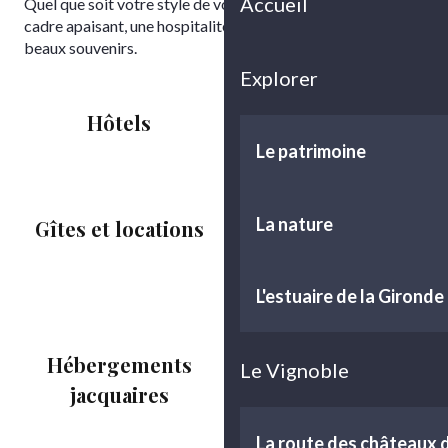
Accueil
Quel que soit votre style de voyage, l’essentiel est là : un
cadre apaisant, une hospitalité sincère… et la promesse de
beaux souvenirs.
Explorer
Hôtels
Chambres d’hôtes
Le patrimoine
La nature
Gîtes et locations
Hébergements
insolites
L'estuaire de la Gironde
Hébergements
Hébergements
Le Vignoble
jacquaires
collectifs
La route des châteaux