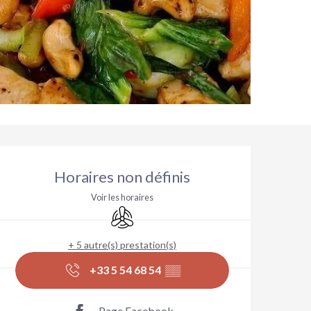
Ouverture et coordonnées
Horaires non définis
Voir les horaires
Air conditionné
+ 5 autre(s) prestation(s)
+33 5 54 68 54
▒▒
Page Facebook