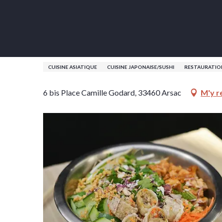
Aller
Accueil
Ubon Thaï Food
au
contenu
principal
Ubon Thaï Food
CUISINE ASIATIQUE
CUISINE JAPONAISE/SUSHI
RESTAURATIO
6 bis Place Camille Godard, 33460 Arsac
M'y r