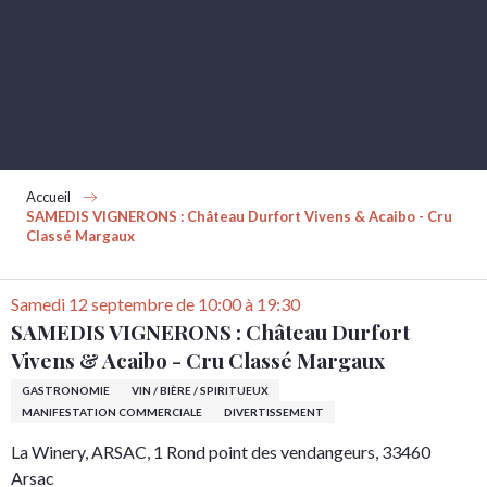
Aller
au
contenu
principal
Accueil
SAMEDIS VIGNERONS : Château Durfort Vivens & Acaibo - Cru
Classé Margaux
Samedi 12 septembre de 10:00 à 19:30
SAMEDIS VIGNERONS : Château Durfort
Vivens & Acaibo - Cru Classé Margaux
GASTRONOMIE
VIN / BIÈRE / SPIRITUEUX
MANIFESTATION COMMERCIALE
DIVERTISSEMENT
La Winery, ARSAC, 1 Rond point des vendangeurs, 33460
Arsac