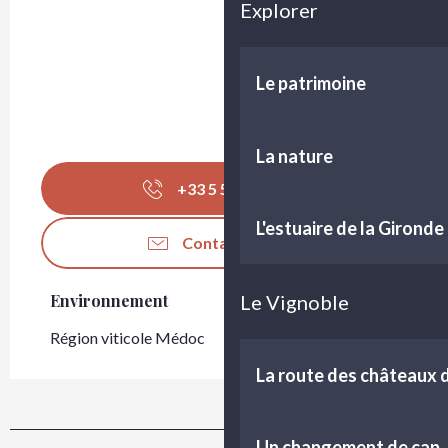
Explorer
Le patrimoine
La nature
+33 5 56 69 08
▒▒
L'estuaire de la Gironde
Contactez-nous
Le Vignoble
Environnement
Environnement
Région viticole Médoc
La route des châteaux
Un changement de cap