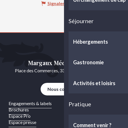
Signaler une erreur
Séjourner
Hébergements
Margaux Médoc Tourisme
Gastronomie
Place des Commerces, 33460 Cussac-Fort-Médoc
Activités et loisirs
Nous contacter
Engagements & labels
Pratique
Brochures
Espace Pro
Espace presse
Comment venir ?