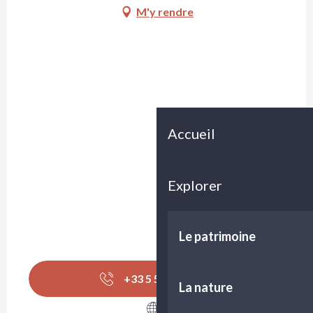
M'y rendre
Accueil
Explorer
Le patrimoine
+33 5 56 57 06
▒▒
La nature