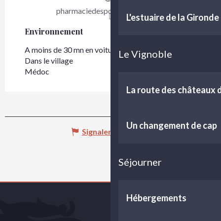
pharmaciedesportesdumedoc.fr
L'estuaire de la Gironde
Environnement
Environnement
A moins de 30 mn en voiture depuis Bordeaux
Le Vignoble
Dans le village
Médoc
La route des châteaux
Un changement de cap
Signaler une erreur
Séjourner
Hébergements