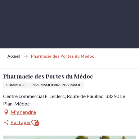
Aller
au
contenu
principal
Accueil
Pharmacie des Portes du Médoc
Pharmacie des Portes du Médoc
COMMERCE
PHARMACIE/PARA-PHARMACIE
Centre commercial E. Leclerc, Route de Pauillac, 33290 Le
Pian-Médoc
M'y rendre
Ajouter aux favoris
Partager