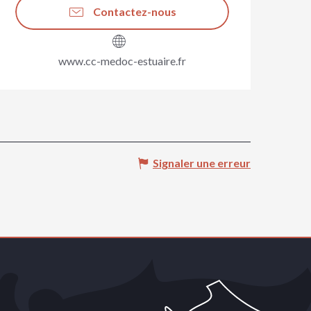
Contactez-nous
www.cc-medoc-estuaire.fr
Signaler une erreur