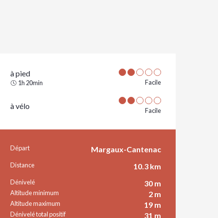
à pied
Facile
1h 20min
à vélo
Facile
Départ
Informations pratiques
Margaux-Cantenac
Distance
10.3 km
Dénivelé
30 m
Altitude minimum
2 m
Altitude maximum
19 m
Dénivelé total positif
31 m