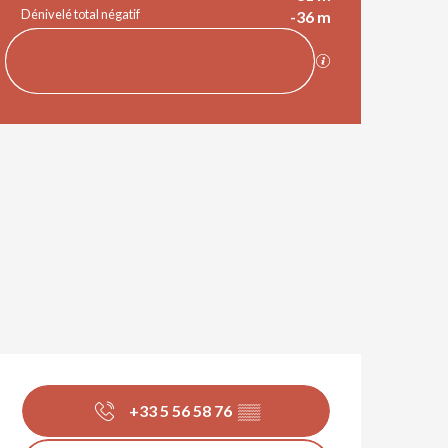
Dénivelé total négatif
-36 m
Documentation
BOUCLE DES CHATEAUX
SECTIONS.TOURI
MARGAUX
Dénivelé
30 m de Dénivelé
Ouverture et coordonnées
+33 5 56 58 76
▒▒