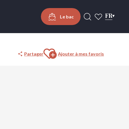
FR
Le bac
Recherche
Voir les favoris
Ajouter aux favoris
Partager
Ajouter à mes favoris