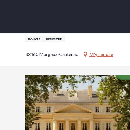
Aller
Accueil
La boucle des châteaux de Margaux
au
contenu
principal
La boucle des châteaux de
BOUCLE
PÉDESTRE
33460 Margaux-Cantenac
M'y rendre