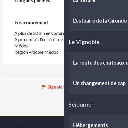
Langues parlées
Langues parlées
L'estuaire de la Gironde
Environnement
Environnement
A plus de 30 mn en voiture depuis Bordeaux
A proximité d'un arrêt de bus
Le Vignoble
Médoc
Région viticole Médoc
La route des châteaux
Un changement de cap
Signaler une erreur
Séjourner
Hébergements