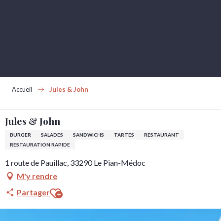
Aller
au
contenu
principal
Accueil
Jules & John
Jules & John
BURGER
SALADES
SANDWICHS
TARTES
RESTAURANT
RESTAURATION RAPIDE
1 route de Pauillac, 33290 Le Pian-Médoc
M'y rendre
Ajouter aux favoris
Partager