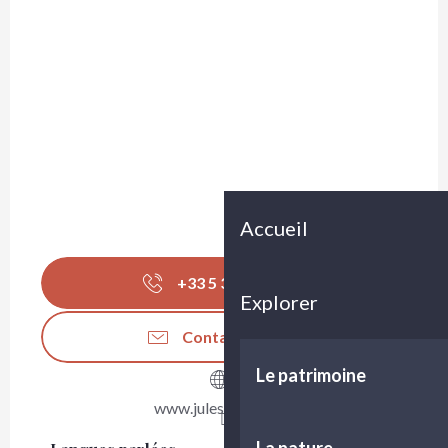
Accueil
+33 5 33 95 00
▒▒
Explorer
Contactez-nous
Le patrimoine
www.jules-et-john.fr
La nature