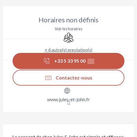
Ouverture et coordonnées
Horaires non définis
Voir les horaires
Air conditionné
+ 6 autre(s) prestation(s)
+33 5 33 95 00
▒▒
Contactez-nous
www.jules-et-john.fr
Description
Le concept de chez Jules & John est simple et efficace 