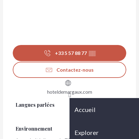
+33 5 57 88 77
▒▒
Contactez-nous
hoteldemargaux.com
Langues parlées
Langues parlées
Accueil
Environnement
Environnement
Explorer