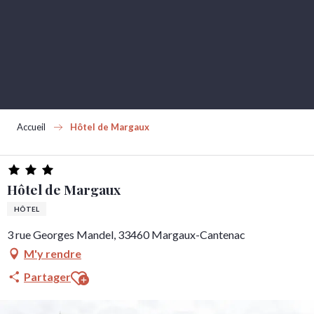
Aller
au
contenu
principal
Accueil
Hôtel de Margaux
Hôtel de Margaux
HÔTEL
3 rue Georges Mandel, 33460 Margaux-Cantenac
M'y rendre
Ajouter aux favoris
Partager