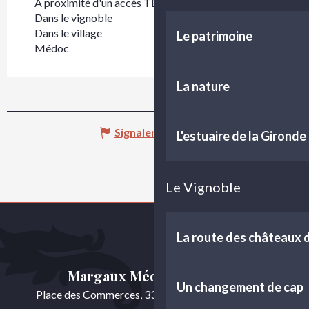
A proximité d'un accès TER (train, car)
Dans le vignoble
Dans le village
Le patrimoine
Médoc
La nature
Signaler une erreur
L'estuaire de la Gironde
Le Vignoble
La route des châteaux
Margaux Médoc Tourisme
Un changement de cap
Place des Commerces, 33460 Cussac-Fort-Médoc