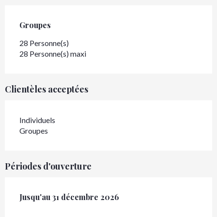
Groupes
Groupes
28 Personne(s)
28 Personne(s) maxi
Clientèles acceptées
Individuels
Groupes
Périodes d'ouverture
Du
Jusqu'au
26 janvier 2026
31 décembre 2026
au
31 décembre 2026