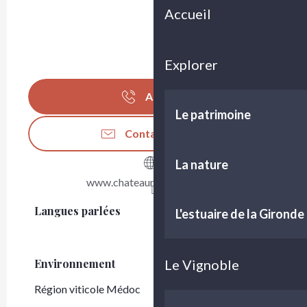
Accueil
Explorer
Appeler
Le patrimoine
Contactez-nous
La nature
www.chateaumilleroses.com
Langues parlées
Langues parlées
L'estuaire de la Gironde
Le Vignoble
Environnement
Environnement
Région viticole Médoc