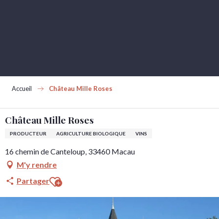
Aller
au
contenu
principal
Accueil
Château Mille Roses
Château Mille Roses
PRODUCTEUR
AGRICULTURE BIOLOGIQUE
VINS
16 chemin de Canteloup, 33460 Macau
M'y rendre
Ajouter aux favoris
Partager