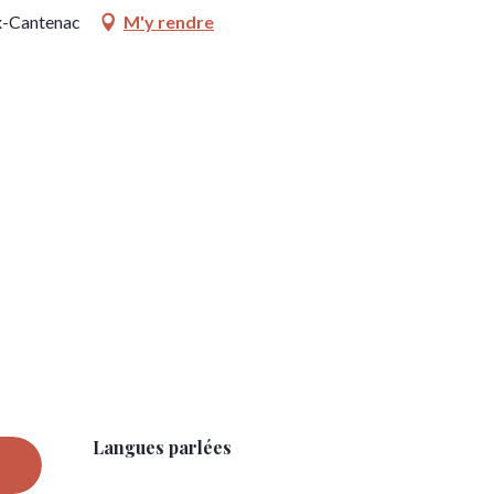
x-Cantenac
M'y rendre
Langues parlées
Langues parlées