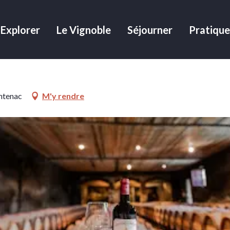
Explorer
Le Vignoble
Séjourner
Pratique
ntenac
M'y rendre