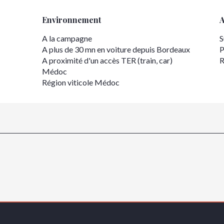
Environnement
Environnement
A la campagne
S
A plus de 30 mn en voiture depuis Bordeaux
P
A proximité d'un accès TER (train, car)
R
Médoc
Région viticole Médoc