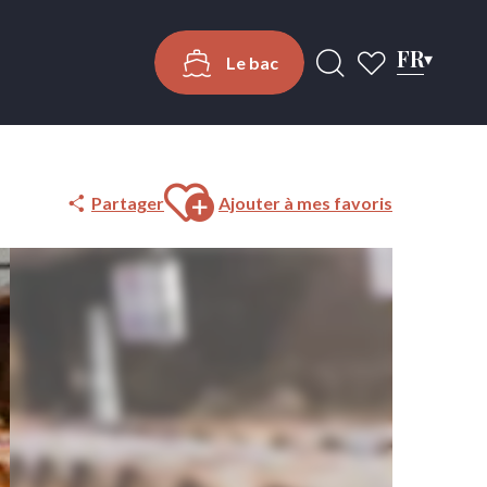
FR
Le bac
Recherche
Voir les favoris
Ajouter aux favoris
Partager
Ajouter à mes favoris