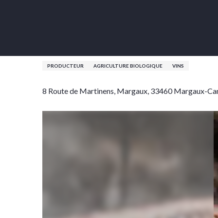
Aller
Accueil
Château Larruau
au
contenu
principal
Château Larruau
PRODUCTEUR
AGRICULTURE BIOLOGIQUE
VINS
8 Route de Martinens, Margaux, 33460 Margaux-Ca