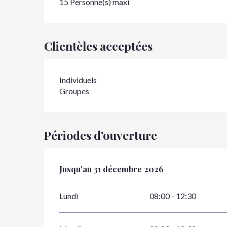
15 Personne(s) maxi
Clientèles acceptées
Individuels
Groupes
Périodes d'ouverture
Du
Jusqu'au
2 janvier 2026
31 décembre 2026
au
31 décembre 2026
Lundi
08:00 - 12:30