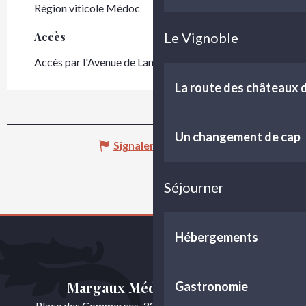
Région viticole Médoc
Le Vignoble
Accès
Accès
Accès par l'Avenue de Landiras
La route des châteaux
Un changement de cap
Signaler une erreur
Séjourner
Hébergements
Margaux Médoc Tourisme
Gastronomie
Place des Commerces, 33460 Cussac-Fort-Médoc