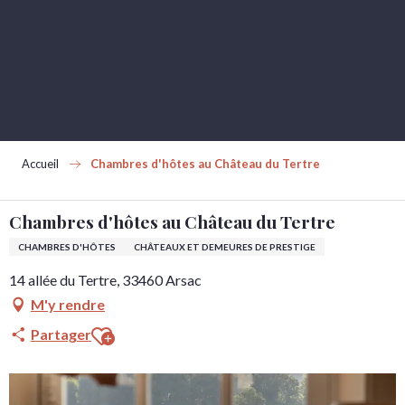
Aller
au
contenu
principal
Accueil
Chambres d'hôtes au Château du Tertre
Chambres d'hôtes au Château du Tertre
CHAMBRES D'HÔTES
CHÂTEAUX ET DEMEURES DE PRESTIGE
14 allée du Tertre, 33460 Arsac
M'y rendre
Ajouter aux favoris
Partager