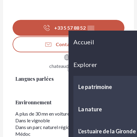
+33 5 57 88 52
▒▒
Accueil
Contactez-nous
Explorer
chateaudutertre.fr
Langues parlées
Langues parlées
Le patrimoine
Environnement
Environnement
La nature
A plus de 30 mn en voiture depuis Bordeaux
Dans le vignoble
Dans un parc naturel régional/national
L'estuaire de la Gironde
Médoc