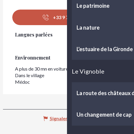
Le patrimoine
+33 9 73 36 05
▒▒
La nature
Langues parlées
Langues parlées
L'estuaire de la Gironde
Environnement
Environnement
A plus de 30 mn en voiture depuis Bordeaux
Le Vignoble
Dans le village
Médoc
La route des châteaux
Un changement de cap
Signaler une erreur