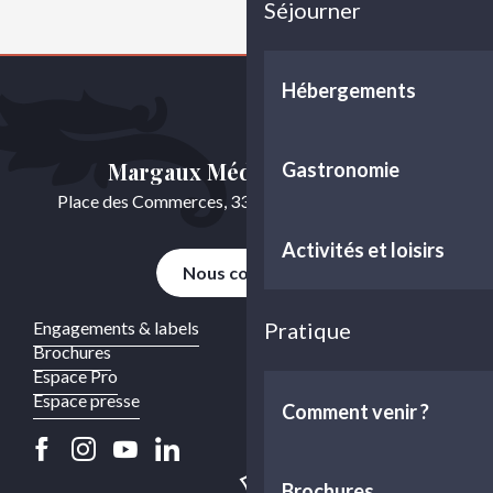
Séjourner
Hébergements
Margaux Médoc Tourisme
Gastronomie
Place des Commerces, 33460 Cussac-Fort-Médoc
Activités et loisirs
Nous contacter
Engagements & labels
Pratique
Brochures
Espace Pro
Espace presse
Comment venir ?
Brochures