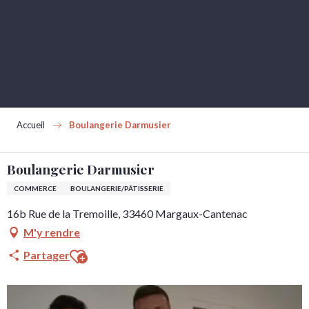
Aller
au
contenu
principal
Accueil
Boulangerie Darmusier
Boulangerie Darmusier
COMMERCE
BOULANGERIE/PÂTISSERIE
16b Rue de la Tremoille, 33460 Margaux-Cantenac
M'y rendre
Ajouter aux favoris
Partager