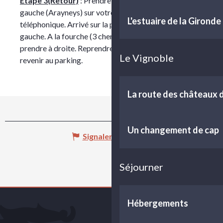
Etape 3(Retour)
: Prendre la piste DFCI n°51 à
gauche (Arayneys) sur votre gauche pylône
L'estuaire de la Gironde
téléphonique. Arrivé sur la piste DFCI n°50 prendre à
gauche. A la fourche (3 chemins), laisser la piste 54 et
prendre à droite. Reprendre l’allée goudronnée et
Le Vignoble
revenir au parking.
La route des châteaux
Un changement de cap
Signaler une erreur
Séjourner
Hébergements