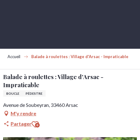
Aller
au
contenu
principal
Accueil
Balade à roulettes : Village d'Arsac - Impraticable
Balade à roulettes : Village d'Arsac -
Impraticable
BOUCLE
PÉDESTRE
Avenue de Soubeyran, 33460 Arsac
M'y rendre
Ajouter aux favoris
Partager