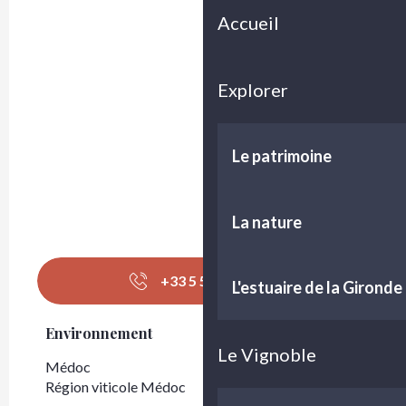
Accueil
Explorer
Le patrimoine
La nature
+33 5 57 88 92
▒▒
L'estuaire de la Gironde
Environnement
Environnement
Le Vignoble
Médoc
Région viticole Médoc