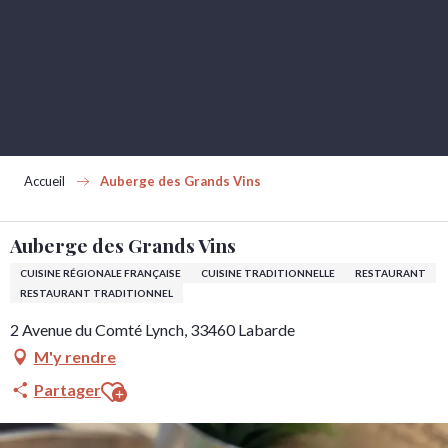
Aller
au
contenu
principal
Accueil
Auberge des Grands Vins
Auberge des Grands Vins
CUISINE RÉGIONALE FRANÇAISE
CUISINE TRADITIONNELLE
RESTAURANT
RESTAURANT TRADITIONNEL
2 Avenue du Comté Lynch, 33460 Labarde
M'y rendre
Ajouter aux favoris
Partager