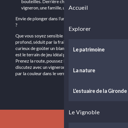
bouteilles. Derrière chaque vin, il y a un
Accueil
vigneron, une famille, une passion.
Envie de plonger dans l’univers des couleurs du vin
?
Explorer
Que vous soyez sensible à la robe d’un rouge
profond, séduit par la fraîcheur d’un rosé clair ou
curieux de goûter un blanc inattendu, le
Médoc
Le patrimoine
est le terrain de jeu idéal pour éveiller vos sens.
Prenez la route, poussez la porte d’un château,
discutez avec un vigneron… et laissez-vous guider
La nature
par la couleur dans le verre.
L'estuaire de la Gironde
Le Vignoble