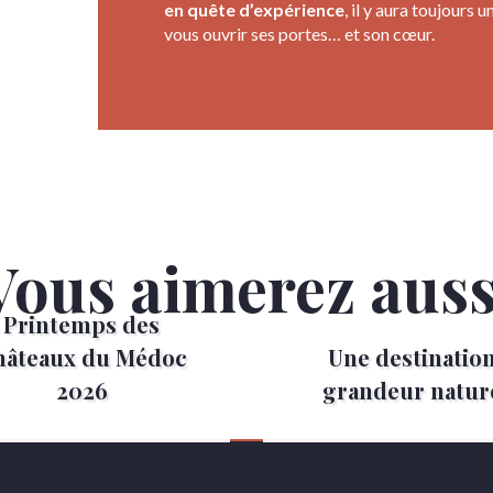
en quête d’expérience
, il y aura toujours 
vous ouvrir ses portes… et son cœur.
Vous aimerez auss
Printemps des
hâteaux du Médoc
Une destinatio
2026
grandeur natur