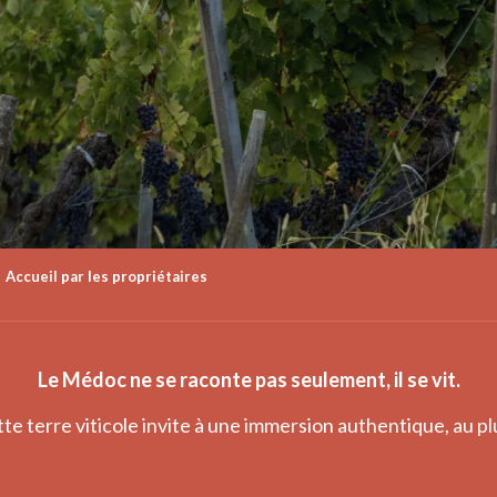
Accueil par les propriétaires
Le Médoc ne se raconte pas seulement, il se vit.
tte terre viticole invite à une immersion authentique, au p