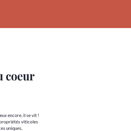
x favoris
u coeur
ux encore, il se vit !
 propriétés viticoles
ces uniques,