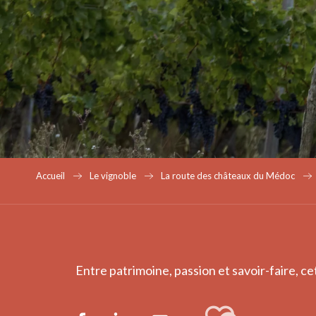
Accueil
Le vignoble
La route des châteaux du Médoc
Entre patrimoine, passion et savoir-faire, ce