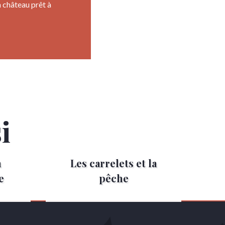
un château prêt à
i
n
Les carrelets et la
e
pêche