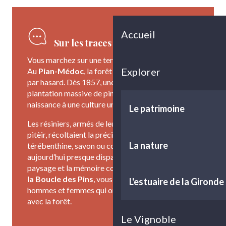
Accueil
Sur les traces du gemmage
Vous marchez sur une terre façonnée par l’homme.
Explorer
Au
Pian-Médoc
, la forêt ne s’est pas développée
par hasard. Dès 1857, une loi impériale a imposé la
plantation massive de pins maritimes, donnant
naissance à une culture unique : le
gemmage.
Le patrimoine
Les résiniers, armés de leur hapchòt et de leur
pitèir, récoltaient la précieuse sève pour en faire
La nature
térébenthine, savon ou colophane. Ce métier,
aujourd’hui presque disparu, reste inscrit dans le
paysage et la mémoire collective. En parcourant
la Boucle des Pins
, vous suivez les traces de ces
L'estuaire de la Gironde
hommes et femmes qui ont vécu en symbiose
avec la forêt.
Le Vignoble