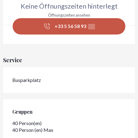
Keine Öffnungszeiten hinterlegt
Öffnungszeiten ansehen
+33 5 56 58 93
▒▒
Service
Busparkplatz
Gruppen
Gruppen
40 Person(en)
40 Person (en) Max