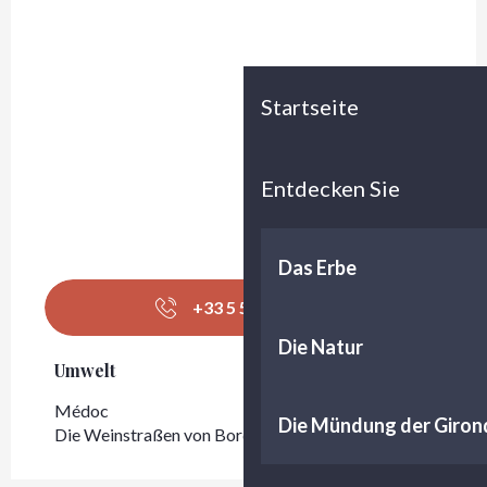
Startseite
Entdecken Sie
Das Erbe
+33 5 56 58 93
▒▒
Die Natur
Umwelt
Umwelt
Médoc
Die Mündung der Giron
Die Weinstraßen von Bordeaux - Médoc