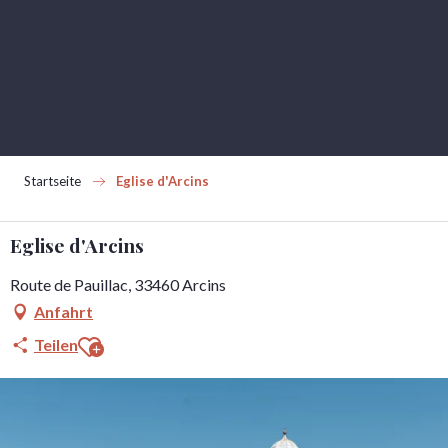
Aller
au
contenu
principal
Startseite
Eglise d'Arcins
Eglise d'Arcins
Route de Pauillac, 33460 Arcins
Anfahrt
Ajouter aux favoris
Teilen