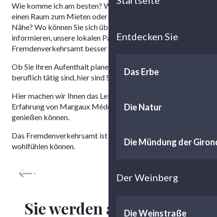
Startseite
Wie komme ich am besten? Wo finden Sie eine Broschüre,
einen Raum zum Mieten oder eine Dienstleistung in der
Nähe? Wo können Sie sich über barrierefreien Tourismus
Entdecken Sie
informieren, unsere lokalen Partner entdecken oder das
Fremdenverkehrsamt besser kennenlernen.
Ob Sie Ihren Aufenthalt planen, in der Gegend wohnen oder
Das Erbe
beruflich tätig sind, hier sind Sie richtig.
Hier machen wir Ihnen das Leben leichter, damit Sie die
Die Natur
Erfahrung von Margaux Médoc Tourisme in vollen Zügen
genießen können.
Das Fremdenverkehrsamt ist ein Ort, an dem Sie sich
Barrierefreier Tourismus
Die Mündung der Giron
wohlfühlen können.
Mehr erfahren
Der Weinberg
Sie werden auch mögen
Die Weinstraße