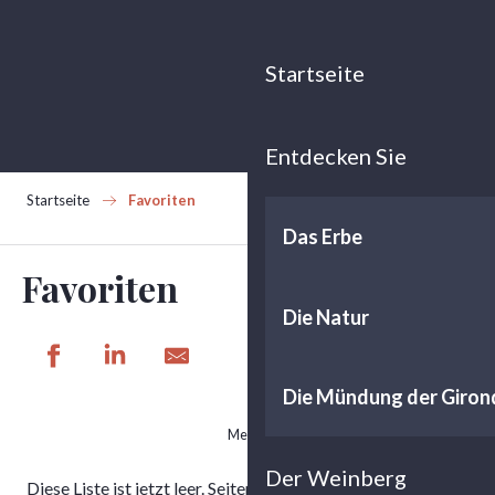
Aller
au
contenu
Startseite
principal
Entdecken Sie
Startseite
Favoriten
Das Erbe
Favoriten
Die Natur
Die Mündung der Giron
Meine Favoriten drucken/exportieren
Der Weinberg
Diese Liste ist jetzt leer. Seiten durchsuchen und