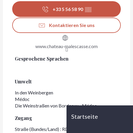
+33 5 56 58 90
▒▒
Kontaktieren Sie uns
www.chateau-malescasse.com
Gesprochene Sprachen
Gesprochene Sprachen
Umwelt
Umwelt
In den Weinbergen
Médoc
Die Weinstraßen von Bordeaux - Médoc
Startseite
Zugang
Zugang
Straße (Bundes/Land) : RD 2