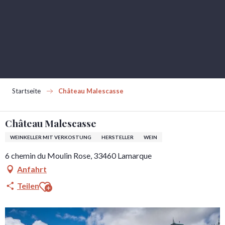
Aller
au
contenu
principal
Startseite
Château Malescasse
Château Malescasse
WEINKELLER MIT VERKOSTUNG
HERSTELLER
WEIN
6 chemin du Moulin Rose, 33460 Lamarque
Anfahrt
Ajouter aux favoris
Teilen