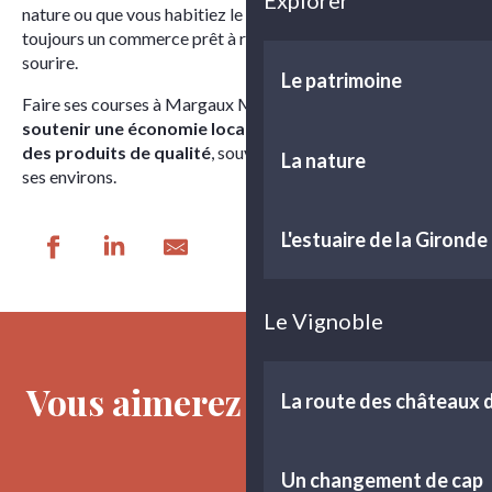
Explorer
nature ou que vous habitiez le territoire, vous trouverez
toujours un commerce prêt à répondre à vos besoins, avec le
sourire.
Le patrimoine
Faire ses courses à Margaux Médoc Tourisme, c’est aussi
soutenir une économie locale dynamique et découvrir
des produits de qualité
, souvent issus du territoire ou de
La nature
ses environs.
L'estuaire de la Gironde
Le Vignoble
L'épicerie de Ludon
La Boulange
La Cave d'Ulysse
Vous aimerez aussi
La Cuisine de Jimmy
La route des châteaux
La Ferme de Dudu
La Mie de Vauban
La Médocaine Ludon
Un changement de cap
La Winery