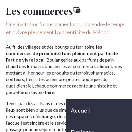
Les commerces
Ajouter aux favoris
Une invitation à consommer local, à prendre le temps
et à vivre pleinement l’authenticité du Médoc.
Au fil des villages et des bourgs du territoire,
les
commerces de proximité font pleinement partie de
l’art de vivre local
. Boulangeries aux parfums de pain
chaud dès le matin, boucheries et commerces alimentaires
mettant à l’honneur les produits du terroir, pharmacies,
coiffeurs, fleuristes ou encore petites boutiques du
quotidien : ici, chaque commerce raconte une histoire et
perpétue un savoir-faire.
Tenus par des artisans et des commerçants passionnés, ces
Accueil
lieux sont bien plus que de simples points de vente. Ils sont
des
espaces d’échange, de conseils et de rencontres
, où
l’accueil est sincère et le service attentif. Que vous soyez de
passage pour un séjour œnotouristique, une escapade