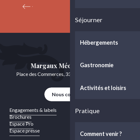
L’estuaire de la Gironde
No
Le Market du Médoc
Le Pain De Ludon
Séjourner
Le Panier des filles
Le Salon D'Alexia
Hébergements
Margaux Médoc Tourisme
Gastronomie
Place des Commerces, 33460 Cussac-Fort-Médoc
Activités et loisirs
Nous contacter
Engagements & labels
Pratique
Brochures
Espace Pro
Espace presse
Comment venir ?