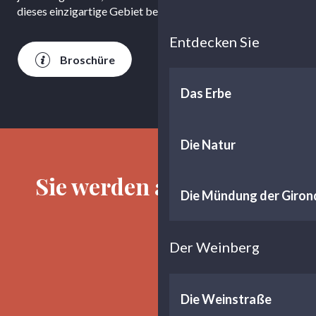
dieses einzigartige Gebiet bewohnen, respektieren.
Entdecken Sie
Broschüre
Das Erbe
Die Natur
Sie werden auch mögen
Die Mündung der Giron
Der Weinberg
Gastronomie
Die Weinstraße