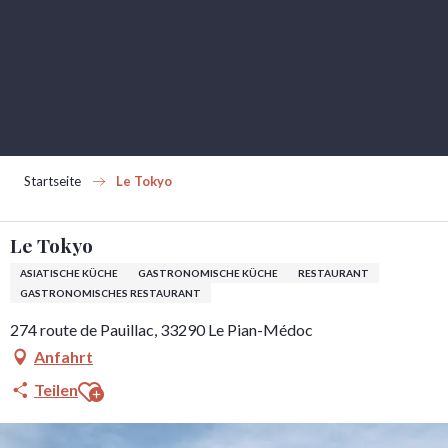
Aller
au
contenu
principal
Startseite
Le Tokyo
Le Tokyo
ASIATISCHE KÜCHE
GASTRONOMISCHE KÜCHE
RESTAURANT
GASTRONOMISCHES RESTAURANT
274 route de Pauillac, 33290 Le Pian-Médoc
Anfahrt
Ajouter aux favoris
Teilen