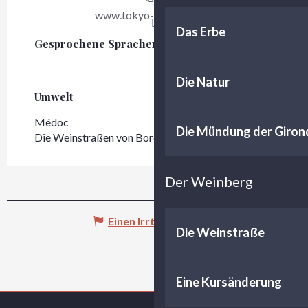
www.tokyo-restaurant.fr
Das Erbe
Gesprochene Sprachen
Gesprochene Sprachen
Die Natur
Umwelt
Umwelt
Médoc
Die Mündung der Giron
Die Weinstraßen von Bordeaux - Médoc
Der Weinberg
Einen Irrtum angeben
Die Weinstraße
Eine Kursänderung