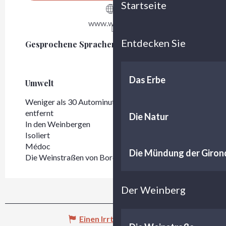
Startseite
www.winery.fr
Entdecken Sie
Gesprochene Sprachen
Gesprochene Sprachen
Das Erbe
Umwelt
Umwelt
Weniger als 30 Autominuten von Bordeaux
entfernt
Die Natur
In den Weinbergen
Isoliert
Médoc
Die Mündung der Giron
Die Weinstraßen von Bordeaux - Médoc
Der Weinberg
Einen Irrtum angeben