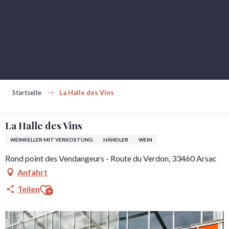
Aller
au
contenu
principal
Startseite
La Halle des Vins
La Halle des Vins
WEINKELLER MIT VERKOSTUNG
HÄNDLER
WEIN
Rond point des Vendangeurs - Route du Verdon, 33460 Arsac
Anfahrt
Ajouter aux favoris
Teilen