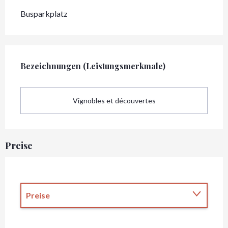
Busparkplatz
Leistungensmöglichkeiten
Bezeichnungen (Leistungsmerkmale)
Bezeichnungen (Leistungsmerkmale)
Vignobles et découvertes
Preise
Preise
Preise 2027