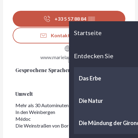
+33 5 57 88 84
▒▒
Startseite
Kontaktieren Sie uns
Entdecken Sie
www.marielaurelurton.com
Gesprochene Sprachen
Gesprochene Sprachen
Das Erbe
Umwelt
Umwelt
Die Natur
Mehr als 30 Autominuten von Bordeaux entfernt
In den Weinbergen
Médoc
Die Mündung der Giron
Die Weinstraßen von Bordeaux - Médoc