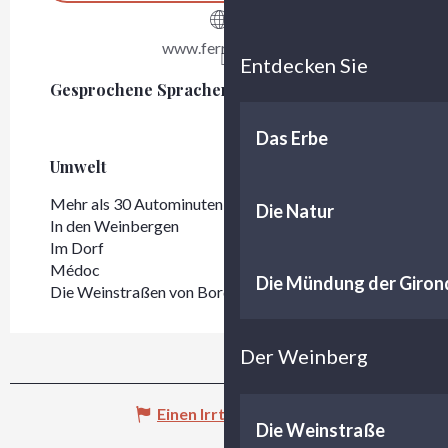
www.ferriere.com
Entdecken Sie
Gesprochene Sprachen
Gesprochene Sprachen
Das Erbe
Umwelt
Umwelt
Mehr als 30 Autominuten von Bordeaux entfernt
Die Natur
In den Weinbergen
Im Dorf
Médoc
Die Mündung der Giron
Die Weinstraßen von Bordeaux - Médoc
Der Weinberg
Einen Irrtum angeben
Die Weinstraße