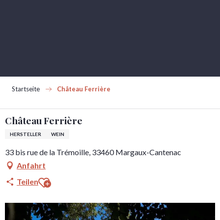
Aller
au
contenu
principal
Startseite
Château Ferrière
Château Ferrière
HERSTELLER
WEIN
33 bis rue de la Trémoille, 33460 Margaux-Cantenac
Anfahrt
Ajouter aux favoris
Teilen