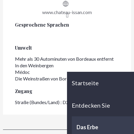
www.chateau-issan.com
Gesprochene Sprachen
Gesprochene Sprachen
Umwelt
Umwelt
Mehr als 30 Autominuten von Bordeaux entfernt
In den Weinbergen
Médoc
Die Weinstraßen von Bordeaux - Médoc
Startseite
Zugang
Zugang
Straße (Bundes/Land) : D2
Entdecken Sie
Das Erbe