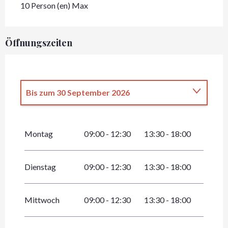
10 Person (en) Max
Öffnungszeiten
Bis zum
30 September 2026
vom
1 Januar 2026
bis zum
30 April 2026
Montag
09:00 - 12:30
13:30 - 18:00
vom
1 Oktober 2026
bis zum
31
Dezember 2026
Dienstag
09:00 - 12:30
13:30 - 18:00
Mittwoch
09:00 - 12:30
13:30 - 18:00