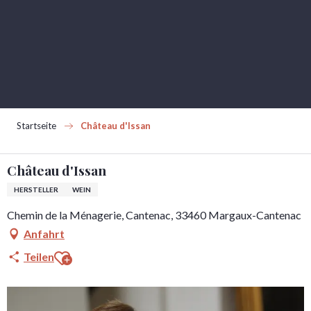
Aller
au
contenu
principal
Startseite
Château d'Issan
Château d'Issan
HERSTELLER
WEIN
Chemin de la Ménagerie, Cantenac, 33460 Margaux-Cantenac
Anfahrt
Ajouter aux favoris
Teilen